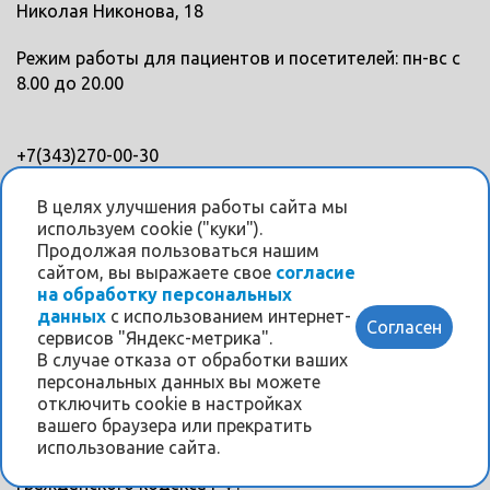
Николая Никонова, 18
Режим работы для пациентов и посетителей: пн-вс с
8.00 до 20.00
+7(343)270-00-30
+7(343)328-88-45
В целях улучшения работы сайта мы
используем cookie ("куки").
Мы в соцсетях
Продолжая пользоваться нашим
сайтом, вы выражаете свое
согласие
на обработку персональных
данных
с использованием интернет-
Согласен
сервисов "Яндекс-метрика".
В случае отказа от обработки ваших
персональных данных вы можете
Информация на данном интернет-сайте носит
отключить cookie в настройках
исключительно ознакомительный характер и ни при
вашего браузера или прекратить
каких условиях не является публичной офертой,
использование сайта.
определяемой положениями Статьи 437
Гражданского кодекса РФ.