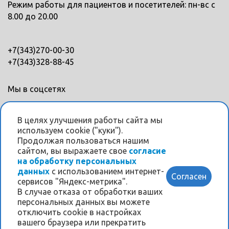
Режим работы для пациентов и посетителей: пн-вс с
8.00 до 20.00
+7(343)270-00-30
+7(343)328-88-45
Мы в соцсетях
В целях улучшения работы сайта мы
используем cookie ("куки").
Продолжая пользоваться нашим
сайтом, вы выражаете свое
согласие
Информация на данном интернет-сайте носит
на обработку персональных
исключительно ознакомительный характер и ни при
данных
с использованием интернет-
Согласен
каких условиях не является публичной офертой,
сервисов "Яндекс-метрика".
определяемой положениями Статьи 437
В случае отказа от обработки ваших
персональных данных вы можете
Гражданского кодекса РФ.
отключить cookie в настройках
Перед проведением любого лечения в клинике
вашего браузера или прекратить
проводится обязательная консультация врача о