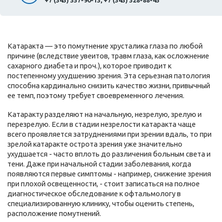
+7 (343) 357-90-13, +7 (343) 328-88-45
Катаракта — это помутнение хрусталика глаза по любой
причине (вследствие увеитов, травм глаза, как осложнение
сахарного диабета и проч.), которое приводит к
постепенному ухудшению зрения. Эта серьезная патология
способна кардинально снизить качество жизни, привычный
ее темп, поэтому требует своевременного лечения.
Катаракту разделяют на начальную, незрелую, зрелую и
перезрелую. Если в стадии незрелости катаракта чаще
всего проявляется затруднениями при зрении вдаль, то при
зрелой катаракте острота зрения уже значительно
ухудшается - часто вплоть до различения больным света и
тени. Даже при начальной стадии заболевания, когда
появляются первые симптомы - например, снижение зрения
при плохой освещенности, - стоит записаться на полное
диагностическое обследование к офтальмологу в
специализированную клинику, чтобы оценить степень,
расположение помутнений.