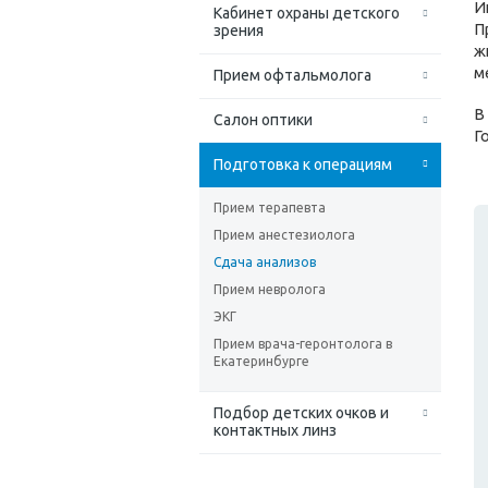
И
Кабинет охраны детского
П
зрения
ж
м
Прием офтальмолога
В
Салон оптики
Г
Подготовка к операциям
Прием терапевта
Прием анестезиолога
Сдача анализов
Прием невролога
ЭКГ
Прием врача-геронтолога в
Екатеринбурге
Подбор детских очков и
контактных линз