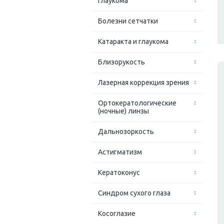
Глаукома
Болезни сетчатки
Катаракта и глаукома
Близорукость
Лазерная коррекция зрения
Ортокератологические
(ночные) линзы
Дальнозоркость
Астигматизм
Кератоконус
Синдром сухого глаза
Косоглазие