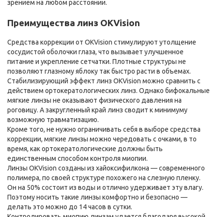
зрением на любом расстоянии.
Преимущества линз OKVision
Средства коррекции от OKVision стимулируют утолщение
сосудистой оболочки глаза, что вызывает улучшенное
питание и укрепление сетчатки. Плотные структуры не
позволяют глазному яблоку так быстро расти в объемах.
Стабилизирующий эффект линз OKVision можно сравнить с
действием ортокератологических линз. Однако бифокальные
мягкие линзы не оказывают физического давления на
роговицу. А закругленный край линз сводит к минимуму
возможную травматизацию.
Кроме того, не нужно ограничивать себя в выборе средства
коррекции, мягкие линзы можно чередовать с очками, в то
время, как ортокератологические должны быть
единственным способом контроля миопии.
Линзы OKVision созданы из хайоксифилкона — современного
полимера, по своей структуре похожего на слезную пленку.
Он на 50% состоит из воды и отлично удерживает эту влагу.
Поэтому носить такие линзы комфортно и безопасно —
делать это можно до 14 часов в сутки.
Контролировать миопию линзам удается благодаря высокой