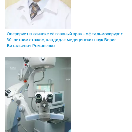
Оперирует в клинике её главный врач - офтальмохирург с
30-летним стажем, кандидат медицинских наук Борис
Витальевич Романенко