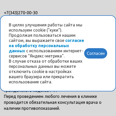
+7(343)270-00-30
+7(343)328-88-45
В целях улучшения работы сайта мы
используем cookie ("куки").
Мы в соцсетях
Продолжая пользоваться нашим
сайтом, вы выражаете свое
согласие
на обработку персональных
данных
с использованием интернет-
Согласен
сервисов "Яндекс-метрика".
В случае отказа от обработки ваших
персональных данных вы можете
Информация на данном интернет-сайте носит
отключить cookie в настройках
исключительно ознакомительный характер и ни при
вашего браузера или прекратить
каких условиях не является публичной офертой,
использование сайта.
определяемой положениями Статьи 437
Гражданского кодекса РФ.
Перед проведением любого лечения в клинике
проводится обязательная консультация врача о
наличии противопоказаний.