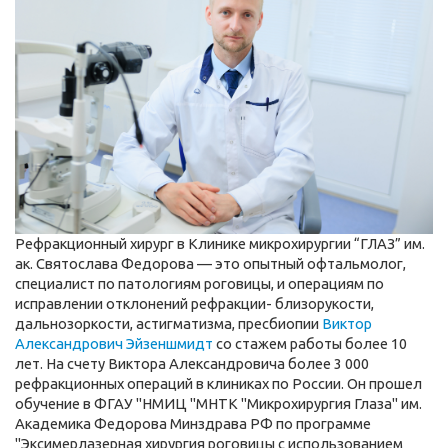
Рефракционный хирург в Клинике микрохирургии “ГЛАЗ” им.
ак. Святослава Федорова — это опытный офтальмолог,
специалист по патологиям роговицы, и операциям по
исправлении отклонений рефракции- близорукости,
дальнозоркости, астигматизма, пресбиопии
Виктор
Александрович Эйзеншмидт
со стажем работы более 10
лет.
На счету Виктора Александровича более 3 000
рефракционных операций в клиниках по России. Он прошел
обучение в ФГАУ "НМИЦ "МНТК "Микрохирургия Глаза" им.
Академика Федорова Минздрава РФ по программе
"Эксимерлазерная хирургия роговицы с использованием