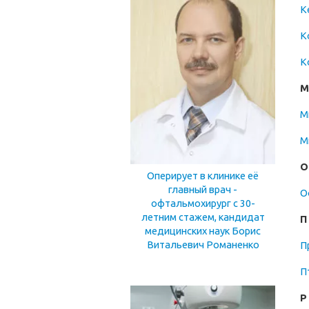
К
К
К
М
М
М
О
Оперирует в клинике её
главный врач -
О
офтальмохирург с 30-
летним стажем, кандидат
П
медицинских наук Борис
Витальевич Романенко
П
П
Р