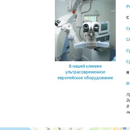
Р
С
С
С
С
С
В нашей клинике
ультрасовременное
Я
европейское оборудование
Я
П
д
В
н