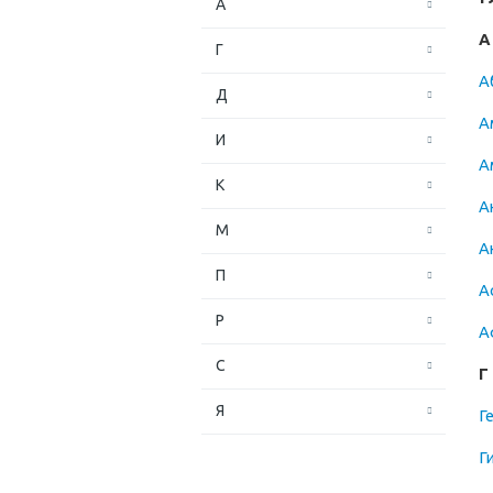
А
А
Г
А
Д
А
И
А
К
А
М
А
П
А
Р
А
С
Г
Я
Г
Г