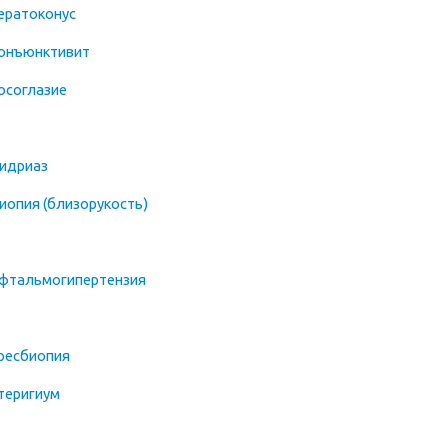
ератоконус
онъюнктивит
осоглазие
идриаз
иопия (близорукость)
фтальмогипертензия
ресбиопия
теригиум