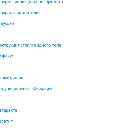
иперметропия (дальнозоркость)
иперплазия эпителия
лаукома
еструкция стекловидного тела
ефокус
зометропия
ндуцированные аберрации
атаракта
ератит