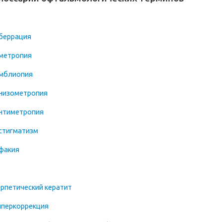
беррация
метропия
мблиопия
низометропия
нтиметропия
стигматизм
факия
ерпетический кератит
иперкоррекция