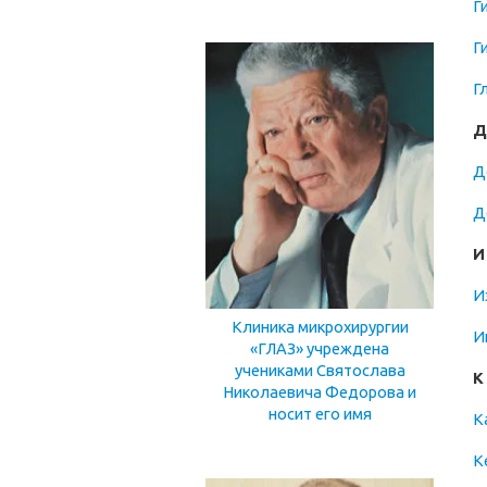
Г
Г
Г
Д
Д
Д
И
И
Клиника микрохирургии
И
«ГЛАЗ» учреждена
учениками Святослава
К
Николаевича Федорова и
носит его имя
К
К