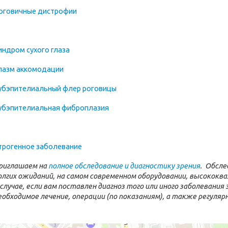
оговичные дистрофии
индром сухого глаза
пазм аккомодации
убэпителиальный флер роговицы
убэпителиальная фиброплазия
трогенное заболевание
риглашаем на
полное обследование и диагностику зрения
.
Обслед
олгих ожиданий, на самом современном оборудовании, высокок
 случае, если вам поставлен диагноз того или иного заболевания
еобходимое лечение, операции (по показаниям), а также регуляр