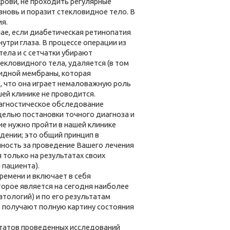
крови, не проходить регулярные
новь и поразит стекловидное тело. В
ия.
ае, если диабетическая ретинопатия
три глаза. В процессе операции из
тела и с сетчатки убирают
екловидного тела, удаляется (в том
оидной мембраны, которая
, что она играет немаловажную роль
шей клинике не проводится.
иагностическое обследование
целью постановки точного диагноза и
е нужно пройти в нашей клинике
дении; это общий принцип в
нность за проведение Вашего лечения
 только на результатах своих
 пациента).
ремени и включает в себя
оторое является на сегодня наиболее
тологий) и по его результатам
нт получают полную картину состояния
татов проведенных исследований