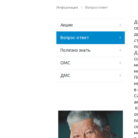
Информация
Вопрос-ответ
Д
Акции
с
д
Вопрос-ответ
с
п
Полезно знать
Д
с
ОМС
м
м
ДМС
П
н
в
С
а
К
о
п
с
м