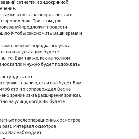
леваний сетчатки и эндокринной
ечение.
также ответа на вопрос, нет ли в
го проведения. При этом для
 показаний предложит провести
тацию (чтобы сэкономить Ваши время и
ику).
и само лечение порядка получаса.
у если консультацию будете
ь, то Вам так же, как на полном
ачок капли и нужно будет подождать
зрасту здесь нет.
Лазерную терапию, если она будет Вам
 чтоб кто-то сопровождал Вас на
жено зрение из-за расширения зрачка).
но на улице, когда Вы будете
платных послеоперационных осмотров
3 раз). Интервал осмотров
который Вас наблюдает.
ния.