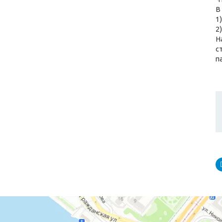
В
1
2
Н
с
п