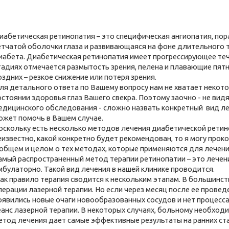
иабетическая ретинопатия – это специфическая ангиопатия, п
етчатой оболочки глаза и развивающаяся на фоне длительного 
иабета. Диабетическая ретинопатия имеет прогрессирующее теч
тадиях отмечается размытость зрения, пелена и плавающие пятна
оздних – резкое снижение или потеря зрения.
ля детального ответа по Вашему вопросу нам не хватает некот
остоянии здоровья глаз Вашего свекра. Поэтому заочно - не вид
едицинского обследования - сложно назвать конкретный вид л
ожет помочь в Вашем случае.
оскольку есть несколько методов лечения диабетической ретино
еизвестно, какой конкретно будет рекомендован, то я могу прок
 общем и целом о тех методах, которые применяются для лечени
амый распространенный метод терапии ретинопатии – это лечен
мбулаторно. Такой вид лечения в нашей клинике проводится.
ак правило терапия сводится к нескольким этапам. В большинст
перации лазерной терапии. Но если через месяц после ее проведе
оявились новые очаги новообразованных сосудов и нет процесса
еанс лазерной терапии. В некоторых случаях, больному необходим
етод лечения дает самые эффективные результаты на ранних ст