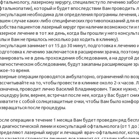
офтальмологу, лазерному хирургу, специалисту по лечению забо
фтальмопатии), который и будет впоследствии Вам проводить л
онсультация необходима для определения программы лечения, а 
ашем случае каких-либо специфических противопоказаний для е
добства пациентов лазерный хирург при наличии возможности и
азерное лечение в тот же день, когда Вы прошли у него консуль
илы и Вам не пришлось несколько раз ходить в клин
онсультация занимает от 15 до 30 минут, подготовка к лечению 
одготовка к лечению заключается в расширении зрачка, поэтом
ланировать не в день прохождения обследования, а на другой ден
иагностическом обследовании, будут закапаны расширяющие зр
акое-то время.
азерные операции проводятся амбулаторно, ограничений по во
ассчитывайте на то, чтобы провести в клинике около 2-х часов. 
азначена, проводит лично Василий Владимирович. Также нужно,
роцедуру (или, вернее, встречал после нее, когда у Вас будет сни
ахватите с собой солнцезащитные очки, чтобы Вам было комфорт
озвращаться после процедуры.
осле операции в течение 1 месяца Вам будет проведен ряд бес
а диагностической линии и консультаций офтальмолога (от 1 до 
пределяют лазерный хирург и лечащий врач-офтальмолог, 
то качается стоимости лечения, все зависит от стадии заболева