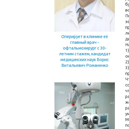
б
в
П
э
п
л
Оперирует в клинике её
д
главный врач -
Н
офтальмохирург с 30-
1
летним стажем, кандидат
о
медицинских наук Борис
2
Витальевич Романенко
3
Ч
с
ч
р
ж
р
у
М
п