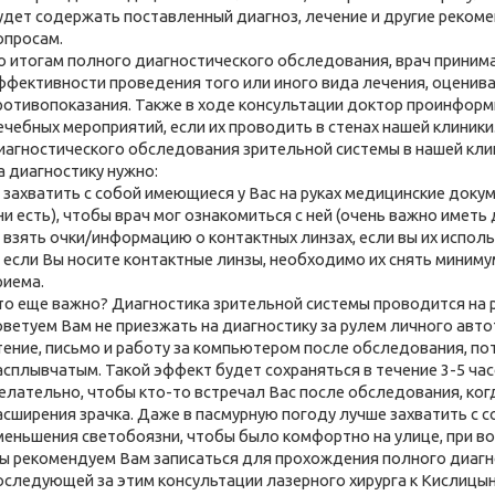
удет содержать поставленный диагноз, лечение и другие реком
опросам.
о итогам полного диагностического обследования, врач приним
ффективности проведения того или иного вида лечения, оценив
ротивопоказания. Также в ходе консультации доктор проинформ
ечебных мероприятий, если их проводить в стенах нашей клиник
иагностического обследования зрительной системы в нашей клин
а диагностику нужно:
) захватить с собой имеющиеся у Вас на руках медицинские док
ни есть), чтобы врач мог ознакомиться с ней (очень важно имет
) взять очки/информацию о контактных линзах, если вы их исполь
) если Вы носите контактные линзы, необходимо их снять минимум
приема.
то еще важно? Диагностика зрительной системы проводится на 
оветуем Вам не приезжать на диагностику за рулем личного авто
тение, письмо и работу за компьютером после обследования, по
асплывчатым. Такой эффект будет сохраняться в течение 3-5 час
елательно, чтобы кто-то встречал Вас после обследования, когд
асширения зрачка. Даже в пасмурную погоду лучше захватить с 
меньшения светобоязни, чтобы было комфортно на улице, при в
ы рекомендуем Вам записаться для прохождения полного диагн
оследующей за этим консультации лазерного хирурга к Кислиц