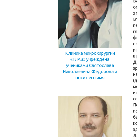
В
о
э
В
п
г
ф
с
р
Клиника микрохирургии
в
«ГЛАЗ» учреждена
Д
учениками Святослава
з
Николаевича Федорова и
н
носит его имя
(
м
и
с
П
и
б
к
з
Д