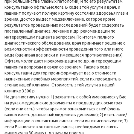
при большинстве глазных патологий) и по его результатам
консультацию офтальмолога. В ходе этой услуги и врач, и
пациент получают полную картину состояния здоровья глаз и
зрения. Доктор выдаст медзаключение, которое кроме
результатов проведенных исследований будет содержать
поставленный диагноз, лечение и др. рекомендации по
интересующим пациента вопросам. По итогам полного
диагностического обследования, врач принимает решение о
возможности и эффективности проведения того или иного
вида (оценивая все риски и имеющиеся противопоказания).
Офтальмолог даст и рекомендации по др. интересующим
пациента вопросам в связи со зрением. Также в ходе
консультации доктор проинформирует вас о стоимости
назначенных лечебных мероприятий, если их проводить в
стенах нашей клиники. Стоимость этой услуги в нашей
клинике 3500 р.
На диагностику нужно: 1) захватить с собой имеющиеся у Вас
на руках медицинские документы о предыдущих осмотрах
(если они есть), чтобы врач мог ознакомиться с ней (очень
важно иметь данные наблюдения в динамике); 2) взять очки/
информацию о контактных линзах, если вы их используете; 3)
если Вы носите контактные линзы, необходимо их снять
минимум за 30 минут, до начала приема.