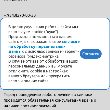
+7(343)270-00-30
+7(343)328-88-45
В целях улучшения работы сайта мы
используем cookie ("куки").
Мы в соцсетях
Продолжая пользоваться нашим
сайтом, вы выражаете свое
согласие
на обработку персональных
данных
с использованием интернет-
Согласен
сервисов "Яндекс-метрика".
В случае отказа от обработки ваших
персональных данных вы можете
Информация на данном интернет-сайте носит
отключить cookie в настройках
исключительно ознакомительный характер и ни при
вашего браузера или прекратить
каких условиях не является публичной офертой,
использование сайта.
определяемой положениями Статьи 437
Гражданского кодекса РФ.
Перед проведением любого лечения в клинике
проводится обязательная консультация врача о
наличии противопоказаний.