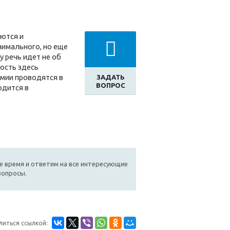
уются и
нимального, но еще
у речь идет не об
рость здесь
омии проводятся в
ЗАДАТЬ
ВОПРОС
одится в
е время и ответим на все интересующие
вопросы.
литься ссылкой: