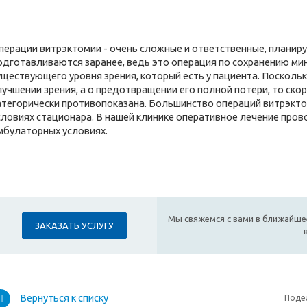
перации витрэктомии - очень сложные и ответственные, планир
одготавливаются заранее, ведь это операция по сохранению ми
уществующего уровня зрения, который есть у пациента. Поскольк
лучшении зрения, а о предотвращении его полной потери, то ско
атегорически противопоказана. Большинство операций витрэкт
словиях стационара. В нашей клинике оперативное лечение пров
мбулаторных условиях.
Мы свяжемся с вами в ближайше
ЗАКАЗАТЬ УСЛУГУ
Вернуться к списку
Поде