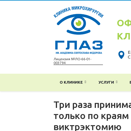
ОФ
КЛ
Е
С
Лицензия №ЛО-66-01-
003794
О КЛИНИКЕ
УСЛУГИ
Три раза приним
только по краям
виктрэктомию