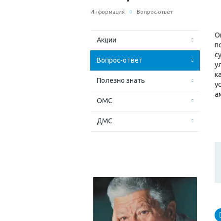
Информация
Вопрос-ответ
О
Акции
п
с
Вопрос-ответ
у
к
Полезно знать
у
а
ОМС
ДМС