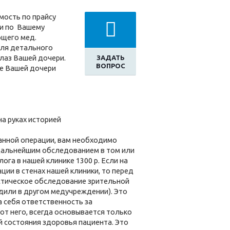
мость по прайсу
ки по Вашему
ющего мед.
Для детального
глаз Вашей дочери.
ЗАДАТЬ
ВОПРОС
е Вашей дочери
на руках историей
анной операции, вам необходимо
 дальнейшим обследованием в том или
га в нашей клинике 1300 р. Если на
ии в стенах нашей клиники, то перед
стическое обследование зрительной
одили в другом медучреждении). Это
а себя ответственность за
от него, всегда основывается только
й состояния здоровья пациента. Это