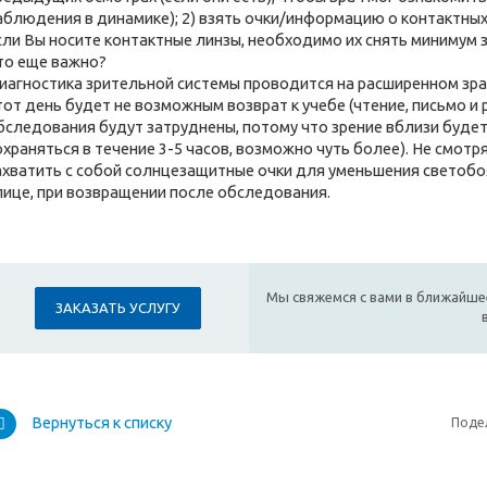
аблюдения в динамике); 2) взять очки/информацию о контактных л
сли Вы носите контактные линзы, необходимо их снять минимум з
то еще важно?
иагностика зрительной системы проводится на расширенном зрач
тот день будет не возможным возврат к учебе (чтение, письмо и
бследования будут затруднены, потому что зрение вблизи буде
охраняться в течение 3-5 часов, возможно чуть более). Не смотр
ахватить с собой солнцезащитные очки для уменьшения светобо
лице, при возвращении после обследования.
Мы свяжемся с вами в ближайше
ЗАКАЗАТЬ УСЛУГУ
Вернуться к списку
Поде