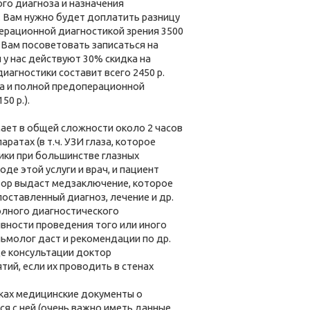
го диагноза и назначения
е. Вам нужно будет доплатить разницу
рационной диагностикой зрения 3500
чу Вам посоветовать записаться на
 у нас действуют 30% скидка на
иагностики составит всего 2450 р.
а и полной предоперационной
50 р.).
имает в общей сложности около 2 часов
ратах (в т.ч. УЗИ глаза, которое
ики при большинстве глазных
де этой услуги и врач, и пациент
ктор выдаст медзаключение, которое
оставленный диагноз, лечение и др.
олного диагностического
вности проведения того или иного
ьмолог даст и рекомендации по др.
де консультации доктор
ий, если их проводить в стенах
руках медицинские документы о
ся с ней (очень важно иметь данные