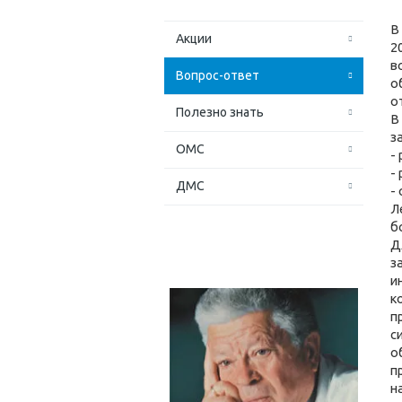
В
Акции
2
в
Вопрос-ответ
о
о
Полезно знать
В
з
ОМС
-
-
ДМС
-
Л
б
Д
з
и
к
п
с
о
п
н