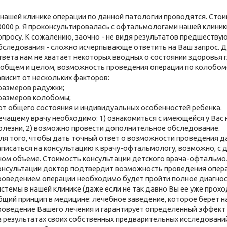
 нашей клинике операции по данной патологии проводятся. Стои
0000 р. Я проконсультировалась с офтальмологами нашей клини
опросу. К сожалению, заочно - не видя результатов предшеству
бследования - сложно исчерпывающе ответить на Ваш запрос. 
твета нам не хватает некоторых вводных о состоянии здоровья 
 общем и целом, возможность проведения операции по колобом
ависит от нескольких факторов:
 размеров радужки;
 размеров колобомы;
 от общего состояния и индивидуальных особенностей ребенка.
ечащему врачу необходимо: 1) ознакомиться с имеющейся у Вас 
олезни, 2) возможно провести дополнительное обследование.
ля того, чтобы дать точный ответ о возможности проведения д
аписаться на консультацию к врачу-офтальмологу, возможно, с
ном объеме. Стоимость консультации детского врача-офтальмоло
онсультации доктор подтвердит возможность проведения операц
роведением операции необходимо будет пройти полное диагно
истемы в нашей клинике (даже если не так давно Вы ее уже прох
бщий принцип в медицине: лечебное заведение, которое берет н
роведение Вашего лечения и гарантирует определенный эффект 
а результатах своих собственных предварительных исследовани