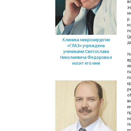
в
э
м
р
к
п
(
Клиника микрохирургии
д
«ГЛАЗ» учреждена
учениками Святослава
Н
Николаевича Федорова и
в
носит его имя
я
п
п
к
р
о
в
и
п
н
Н
п