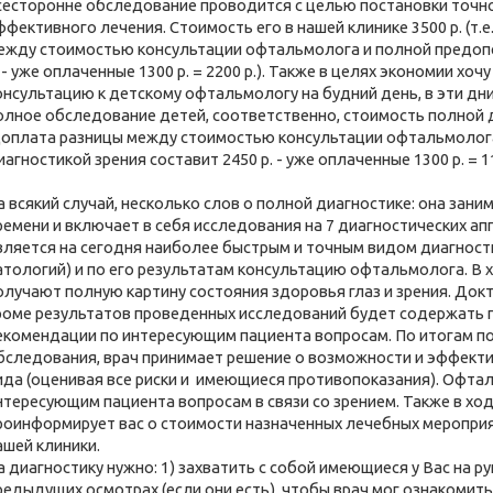
сесторонне обследование проводится с целью постановки точно
ффективного лечения. Стоимость его в нашей клинике 3500 р. (т.
ежду стоимостью консультации офтальмолога и полной предопе
. - уже оплаченные 1300 р. = 2200 р.). Также в целях экономии хо
онсультацию к детскому офтальмологу на будний день, в эти дни
олное обследование детей, соответственно, стоимость полной д
доплата разницы между стоимостью консультации офтальмолог
иагностикой зрения составит 2450 р. - уже оплаченные 1300 р. = 11
а всякий случай, несколько слов о полной диагностике: она зан
ремени и включает в себя исследования на 7 диагностических аппа
вляется на сегодня наиболее быстрым и точным видом диагност
атологий) и по его результатам консультацию офтальмолога. В хо
олучают полную картину состояния здоровья глаз и зрения. До
роме результатов проведенных исследований будет содержать п
екомендации по интересующим пациента вопросам. По итогам п
бследования, врач принимает решение о возможности и эффекти
ида (оценивая все риски и имеющиеся противопоказания). Офтал
нтересующим пациента вопросам в связи со зрением. Также в хо
роинформирует вас о стоимости назначенных лечебных мероприят
ашей клиники.
а диагностику нужно: 1) захватить с собой имеющиеся у Вас на 
редыдущих осмотрах (если они есть), чтобы врач мог ознакомить