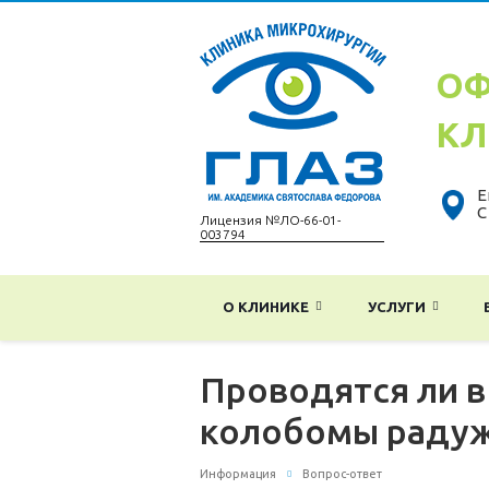
ОФ
КЛ
Е
С
Лицензия №ЛО-66-01-
003794
О КЛИНИКЕ
УСЛУГИ
Проводятся ли в
колобомы радуж
Информация
Вопрос-ответ