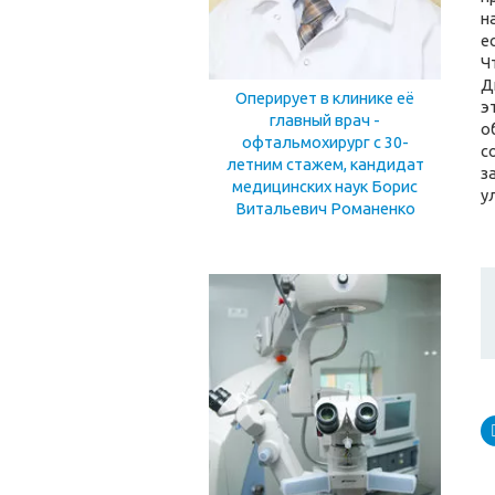
н
е
Ч
Д
Оперирует в клинике её
э
главный врач -
о
офтальмохирург с 30-
с
летним стажем, кандидат
з
медицинских наук Борис
у
Витальевич Романенко