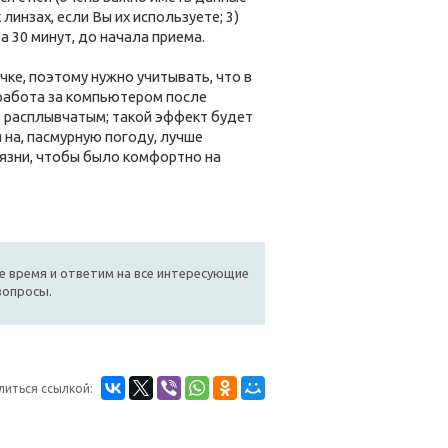
инзах, если Вы их используете; 3)
а 30 минут, до начала приема.
ке, поэтому нужно учитывать, что в
 работа за компьютером после
т расплывчатым; такой эффект будет
я на, пасмурную погоду, лучше
язни, чтобы было комфортно на
е время и ответим на все интересующие
вопросы.
литься ссылкой: