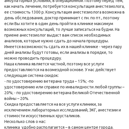
амбулаторных условиях, в операционной. Поэтому перед тем,
как начать лечение, потребуется консультация анестезиолога,
ее стоимость 1300 р. Консультация анестезиолога возможна в
день обследования, доктор принимает с пн. по пт., поэтому
если Вы хотите в один день пройти в клинике максимум
возможных консультаций, то лучше записаться на будни. На
приеме анестезиолог выдаст вам список необходимых
анализов, которые нужно сдать до начала процедуры.
Имеется возможность сдать их в нашей клинике - через пару
дней анализы будут готовы, если анализы в порядке, то
можно проводить процедуру.
Наша клиника является частной, поэтому все услуги
предоставляются на возмездной основе. У нас действует
следующая система скидок:
- по удостоверению ветерана труда – 15%; -по
удостоверению или справке по инвалидности любой группы –
20%; - по удостоверению ветерана Великой Отечественной
войны – 20%.
Скидка предоставляется на все услуги клиники, за
исключением лабораторных исследований, ЭКГ, анестезии и
стоимости искусственных хрусталиков.
Несколько слов о нас:
клиника удобно располагается – в самом центре города.