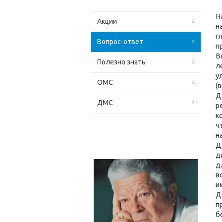
Н
Акции
н
г
Вопрос-ответ
п
В
Полезно знать
л
у
ОМС
(
Д
ДМС
р
к
ч
н
Д
д
д
в
и
Д
п
б