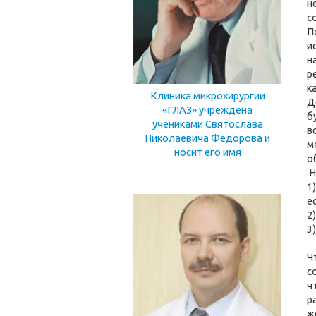
н
с
П
и
н
р
к
Клиника микрохирургии
Д
«ГЛАЗ» учреждена
б
учениками Святослава
в
Николаевича Федорова и
м
носит его имя
о
Н
1
е
2
3
Ч
с
ч
р
ж