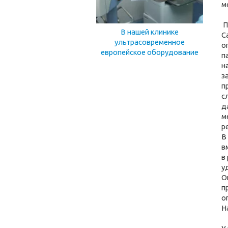
м
П
В нашей клинике
С
ультрасовременное
о
европейское оборудование
п
н
з
п
с
д
м
р
В
в
в
у
О
п
о
Н