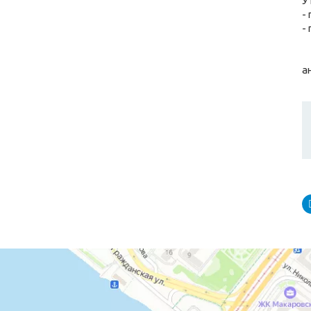
У
-
-
С
а