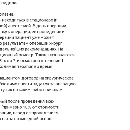
 недели.
олезна.
- находиться в стационаре (и
ной) анестезией. В день операции
вку к операции, ее проведение и
операции пациент уже может
о результатам операции хирург
 дальнейших рекомендациях. На
ационный осмотр. Также назначаются
-х до 7-и осмотров в течение 1
бходимая терапия во время
пациентом договор на хирургическое
бходимо внести задаток за операцию
ту так по каким-либо причинам
имый после проведения всех
 (примерно 10% от стоимости
ерации, перед ее проведением.
ются на возмездной основе.