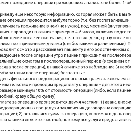
омент ожидание операции при «хороших» анализах не более 1-ой
риведу еще некоторую информацию, которая может быть Вам п
ама операция проводится амбулаторно (т.е. без госпитализации 
плачивать проживание в нем) не нужно), под местной (внутривен
ациент проводит в клинике примерно 4-6 часов, включая подгото
аблюдение после ее окончания, т.е. в тот же день, сразу после 
аниматься привычными делами (с небольшими ограничениями). П
роводит осмотр и рассказывает пациенту и его родственникам о
ледующее после операции утро пациент приходит на послеопер
альнейшие осмотры в послеоперационный период (в среднем от 3
есяца после операции), в нашей клинике это наблюдение (и нео
еабилитации после операции) бесплатные.
 день финального предоперационного осмотра мы заключаем с 
мешательство и проводим предоплату операции - для этого нео
 размере минимум 10% от стоимости операции (либо, если пациен
добней, сразу общую сумму).
плата за операцию производится двумя частями: 1) аванс, внос
редоперационных процедур и заключения договора на операцию
перации); 2) оставшаяся сумма за операцию, вносимая в день оп
аша клиника является частной, поэтому все услуги предоставля