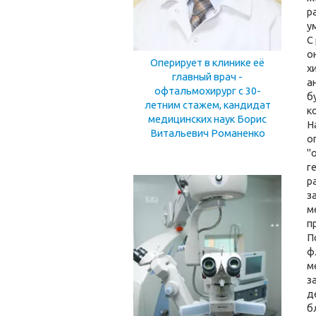
р
у
С
о
Оперирует в клинике её
х
главный врач -
а
офтальмохирург с 30-
б
летним стажем, кандидат
к
медицинских наук Борис
Н
Витальевич Романенко
о
"
г
р
з
м
п
П
ф
м
з
д
б