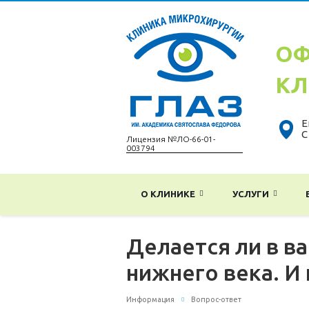
ОФ
КЛ
Е
С
Лицензия №ЛО-66-01-
003794
О КЛИНИКЕ
УСЛУГИ
Делается ли в в
нижнего века. И
Информация
Вопрос-ответ