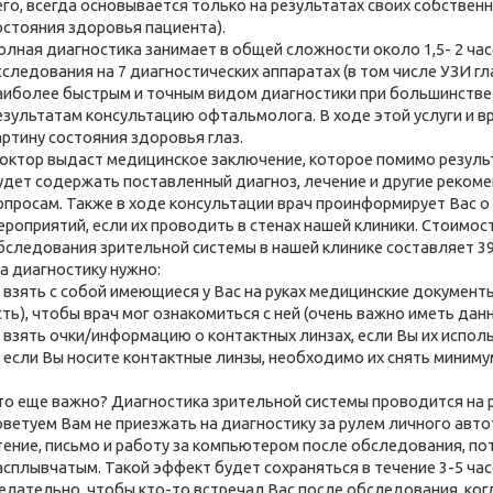
его, всегда основывается только на результатах своих собстве
остояния здоровья пациента).
олная диагностика занимает в общей сложности около 1,5- 2 час
сследования на 7 диагностических аппаратах (в том числе УЗИ гл
аиболее быстрым и точным видом диагностики при большинстве г
езультатам консультацию офтальмолога. В ходе этой услуги и в
артину состояния здоровья глаз.
октор выдаст медицинское заключение, которое помимо резуль
удет содержать поставленный диагноз, лечение и другие реком
опросам. Также в ходе консультации врач проинформирует Вас 
ероприятий, если их проводить в стенах нашей клиники. Стоимо
бследования зрительной системы в нашей клинике составляет 39
а диагностику нужно:
) взять с собой имеющиеся у Вас на руках медицинские документ
сть), чтобы врач мог ознакомиться с ней (очень важно иметь да
) взять очки/информацию о контактных линзах, если Вы их исполь
) если Вы носите контактные линзы, необходимо их снять миниму
то еще важно? Диагностика зрительной системы проводится на 
оветуем Вам не приезжать на диагностику за рулем личного авто
тение, письмо и работу за компьютером после обследования, по
асплывчатым. Такой эффект будет сохраняться в течение 3-5 час
елательно, чтобы кто-то встречал Вас после обследования, когд