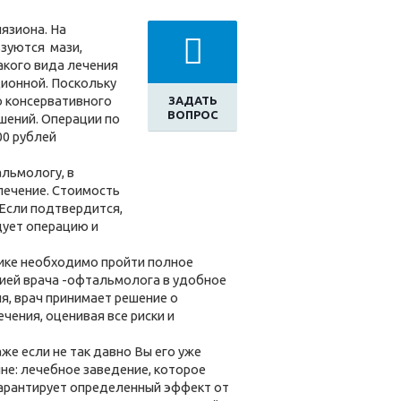
язиона. На
ьзуются мази,
акого вида лечения
ционной. Поскольку
ю консервативного
ЗАДАТЬ
ВОПРОС
шений. Операции по
00 рублей
льмологу, в
лечение. Стоимость
 Если подтвердится,
дует операцию и
нике необходимо пройти полное
ией врача -офтальмолога в удобное
я, врач принимает решение о
чения, оценивая все риски и
же если не так давно Вы его уже
не: лечебное заведение, которое
гарантирует определенный эффект от