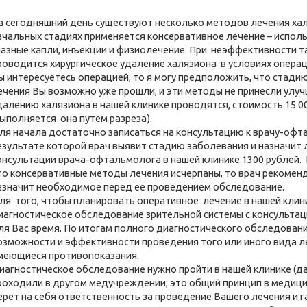
а сегодняшний день существуют несколько методов лечения хал
ачальных стадиях применяется консервативное лечение – испол
лазные капли, инъекции и физиолечение. При неэффективности т
роводится хирургическое удаление халязиона в условиях опера
ы интересуетесь операцией, то я могу предположить, что стади
ечения Вы возможно уже прошли, и эти методы не принесли улуч
далению халязиона в нашей клинике проводятся, стоимость 15 0
выполняется она путем разреза).
ля начала достаточно записаться на консультацию к врачу-офта
езультате которой врач выявит стадию заболевания и назначит 
онсультации врача-офтальмолога в нашей клинике 1300 рублей.
то консервативные методы лечения исчерпаны, то врач рекомен
азначит необходимое перед ее проведением обследование.
ля того, чтобы планировать оперативное лечение в нашей кли
иагностическое обследование зрительной системы с консультац
ля Вас время. По итогам полного диагностического обследовани
озможности и эффективности проведения того или иного вида ле
меющиеся противопоказания.
иагностическое обследование нужно пройти в нашей клинике (да
роходили в другом медучреждении; это общий принцип в медици
ерет на себя ответственность за проведение Вашего лечения и 