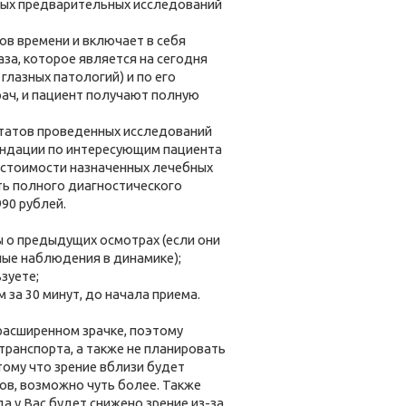
нных предварительных исследований
ов времени и включает в себя
аза, которое является на сегодня
лазных патологий) и по его
рач, и пациент получают полную
татов проведенных исследований
ендации по интересующим пациента
о стоимости назначенных лечебных
сть полного диагностического
90 рублей.
ы о предыдущих осмотрах (если они
нные наблюдения в динамике);
зуете;
м за 30 минут, до начала приема.
расширенном зрачке, поэтому
транспорта, а также не планировать
тому что зрение вблизи будет
ов, возможно чуть более. Также
а у Вас будет снижено зрение из-за