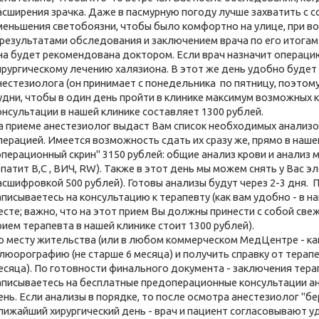
асширения зрачка. Даже в пасмурную погоду лучше захватить с 
меньшения светобоязни, чтобы было комфортно на улице, при в
 результатами обследования и заключением врача по его итогам
на будет рекомендована доктором. Если врач назначит операцию
ирургическому лечению халязиона. В этот же день удобно буде
нестезиолога (он принимает с понедельника по пятницу, поэтом
удни, чтобы в один день пройти в клинике максимум возможных 
онсультации в нашей клинике составляет 1300 рублей.
а приеме анестезиолог выдаст Вам список необходимых анализо
перацией. Имеется возможность сдать их сразу же, прямо в наше
операционный скрин" 3150 рублей: общие анализ крови и анализ м
епатит В,С , ВИЧ, RW). Также в этот день мы можем снять у Вас 
асшифровкой 500 рублей). Готовы анализы будут через 2-3 дня. 
аписываетесь на консультацию к терапевту (как вам удобно - в 
есте; важно, что на этот прием Вы должны принести с собой св
рием терапевта в нашей клинике стоит 1300 рублей).
о месту жительства (или в любом коммерческом МедЦентре - ка
люорографию (не старше 6 месяца) и получить справку от терапе
есяца). По готовности финального документа - заключения терап
аписываетесь на бесплатные предоперационные консультации а
ень. Если анализы в порядке, то после осмотра анестезиолог "б
лижайший хирургический день - врач и пациент согласовывают у