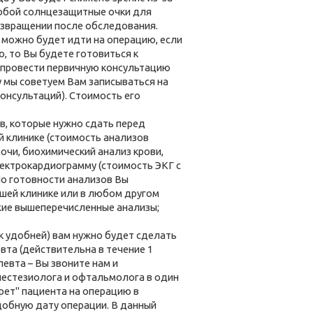
собой солнцезащитные очки для
озвращении после обследования.
 можно будет идти на операцию, если
, то Вы будете готовиться к
т провести первичную консультацию
у мы советуем Вам записываться на
консультаций). Стоимость его
в, которые нужно сдать перед
й клинике (стоимость анализов
очи, биохимический анализ крови,
электрокардиограмму (стоимость ЭКГ с
По готовности анализов Вы
нашей клинике или в любом другом
ежие вышеперечисленные анализы;
к удобней) вам нужно будет сделать
вта (действительна в течение 1
евта – Вы звоните нам и
нестезиолога и офтальмолога в один
ерет" пациента на операцию в
добную дату операции. В данный