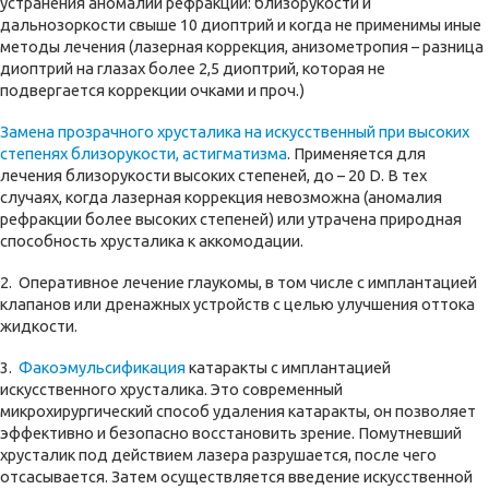
устранения аномалий рефракции: близорукости и
дальнозоркости свыше 10 диоптрий и когда не применимы иные
методы лечения (лазерная коррекция, анизометропия – разница
диоптрий на глазах более 2,5 диоптрий, которая не
подвергается коррекции очками и проч.)
Замена прозрачного хрусталика на искусственный при высоких
степенях близорукости, астигматизма
. Применяется для
лечения близорукости высоких степеней, до – 20 D. В тех
случаях, когда лазерная коррекция невозможна (аномалия
рефракции более высоких степеней) или утрачена природная
способность хрусталика к аккомодации.
2. Оперативное лечение глаукомы, в том числе с имплантацией
клапанов или дренажных устройств с целью улучшения оттока
жидкости.
3.
Факоэмульсификация
катаракты с имплантацией
искусственного хрусталика. Это современный
микрохирургический способ удаления катаракты, он позволяет
эффективно и безопасно восстановить зрение. Помутневший
хрусталик под действием лазера разрушается, после чего
отсасывается. Затем осуществляется введение искусственной