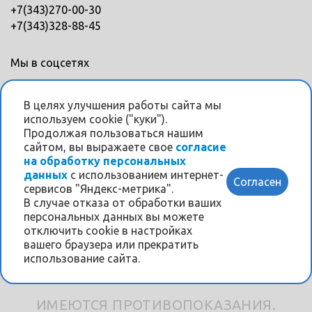
+7(343)270-00-30
+7(343)328-88-45
Мы в соцсетях
В целях улучшения работы сайта мы
используем cookie ("куки").
Продолжая пользоваться нашим
сайтом, вы выражаете свое
согласие
Информация на данном интернет-сайте носит
на обработку персональных
исключительно ознакомительный характер и ни при
данных
с использованием интернет-
Согласен
каких условиях не является публичной офертой,
сервисов "Яндекс-метрика".
В случае отказа от обработки ваших
определяемой положениями Статьи 437
персональных данных вы можете
Гражданского кодекса РФ.
отключить cookie в настройках
Перед проведением любого лечения в клинике
вашего браузера или прекратить
проводится обязательная консультация врача о
использование сайта.
наличии противопоказаний.
ИМЕЮТСЯ ПРОТИВОПОКАЗАНИЯ.